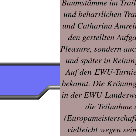
Baumstämme im Trail 
und beharrlichen Tra
und Catharina Amrei
den gestellten Aufg
Pleasure, sondern au
und später in Reinin
Auf den EWU-Turnier
bekannt. Die Krönung 
in der EWU-Landeswe
die Teilnahme
(Europameisterschaft
vielleicht wegen se