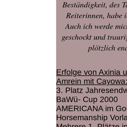
Beständigkeit, des T
Reiterinnen, habe i
Auch ich werde mi
geschockt und trauri
plötzlich 
Erfolge von Axinia 
Amrein mit Cayowa
3. Platz Jahresen
BaWü- Cup 2000
AMERICANA im Go-
Horsemanship Vorl
Mehrere 1. Plätze i