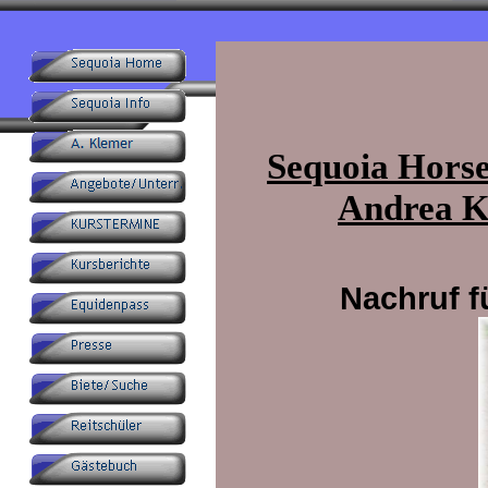
Sequoia Horse
Andrea K
Nachruf f