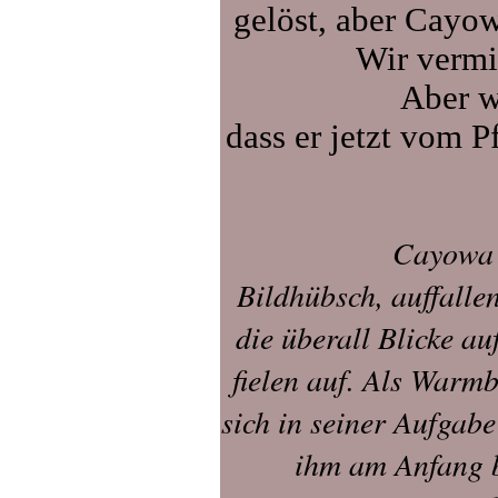
gelöst, aber Cayow
Wir vermi
Aber w
dass er jetzt vom P
Cayowa 
Bildhübsch, auffalle
die überall Blicke au
fielen auf. Als Warmb
sich in seiner Aufgab
ihm am Anfang 