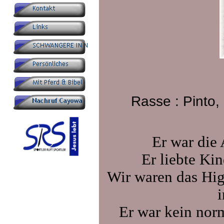
Rasse : Pinto,
Er war die 
Er liebte Kin
Wir waren das Hig
i
Er war kein norm